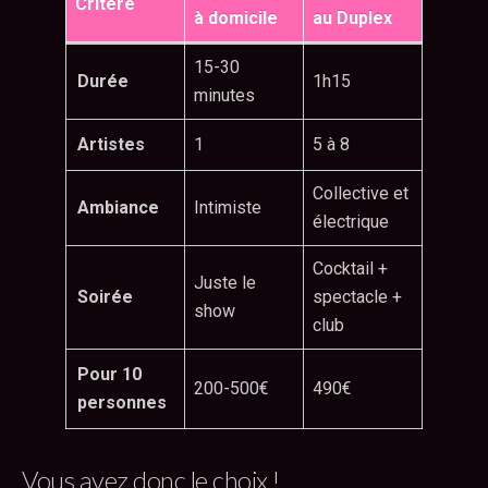
Critère
à domicile
au Duplex
15-30
Durée
1h15
minutes
Artistes
1
5 à 8
Collective et
Ambiance
Intimiste
électrique
Cocktail +
Juste le
Soirée
spectacle +
show
club
Pour 10
200-500€
490€
personnes
Vous avez donc le choix !